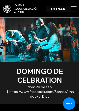
IGLESIA
DONAR
RECONCILLIACIÓN
AUSTIN
DOMINGO DE
CELBRATION
dom 20 de sep
  |  
https://www.facebook.com/SomosAma
dosPorDios
.