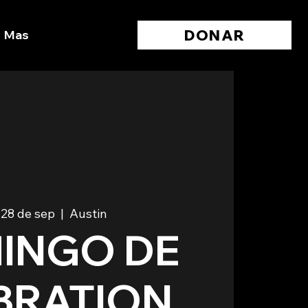
DONAR
Mas
28 de sep
  |  
Austin
INGO DE
BRATION