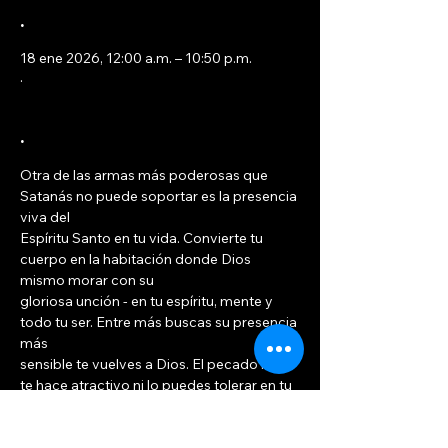
.
18 ene 2026, 12:00 a.m. – 10:50 p.m.
.
.
Otra de las armas más poderosas que 
Satanás no puede soportar es la presencia 
viva del
Espíritu Santo en tu vida. Convierte tu 
cuerpo en la habitación donde Dios 
mismo morar con su
gloriosa unción - en tu espíritu, mente y 
todo tu ser. Entre más buscas su presencia 
más
sensible te vuelves a Dios. El pecado no se 
te hace atractivo ni lo puedes tolerar en tu 
vida.