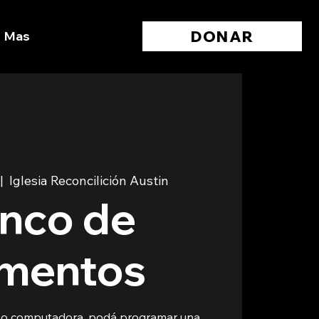
DONAR
Mas
 |  
Iglesia Reconcilición Austin
nco de
imentos
l o computadora, podá programar una