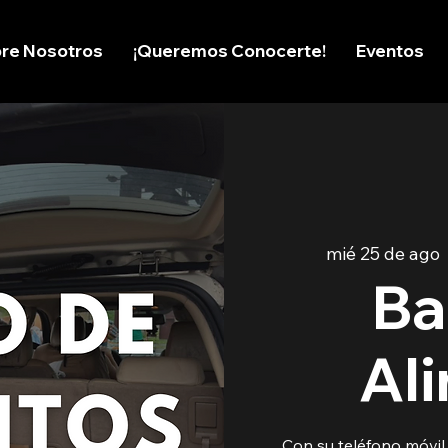
re Nosotros
¡Queremos Conocerte!
Eventos
mié 25 de ago
 
Ba
Al
Con su teléfono móvi