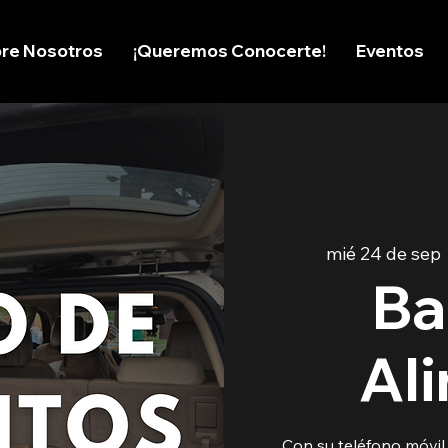
re Nosotros
¡Queremos Conocerte!
Eventos
mié 24 de sep
 
Ba
Al
Con su teléfono móvi