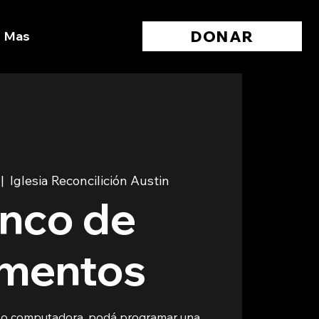
DONAR
Mas
 |  
Iglesia Reconcilición Austin
nco de
imentos
l o computadora, podá programar una